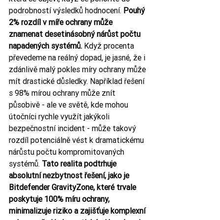
podrobností výsledků hodnocení. 
Pouhý 
2% rozdíl v míře ochrany může 
znamenat desetinásobný nárůst počtu 
napadených systémů.
 Když procenta 
převedeme na reálný dopad, je jasné, že i 
zdánlivě malý pokles míry ochrany může 
mít drastické důsledky. Například řešení 
s 98% mírou ochrany může znít 
působivě - ale ve světě, kde mohou 
útočníci rychle využít jakýkoli 
bezpečnostní incident - může takový 
rozdíl potenciálně vést k dramatickému 
nárůstu počtu kompromitovaných 
systémů. 
Tato realita podtrhuje 
absolutní nezbytnost řešení, jako je 
Bitdefender GravityZone, které trvale 
poskytuje 100% míru ochrany, 
minimalizuje riziko a zajišťuje komplexní 