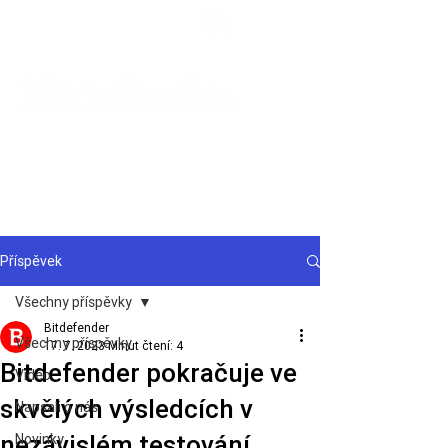
Podpora
Příspěvek
Všechny příspěvky
Bitdefender
Všechny příspěvky
17. 7. 2023
Minut čtení: 4
Bitdefender pokračuje ve
Video
skvělých výsledcích v
Napsali o nás
nezávislém testování
Novinky