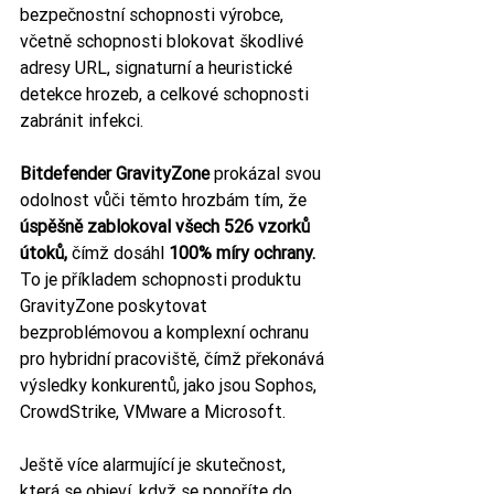
bezpečnostní schopnosti výrobce, 
včetně schopnosti blokovat škodlivé 
adresy URL, signaturní a heuristické 
detekce hrozeb, a celkové schopnosti 
zabránit infekci.
Bitdefender GravityZone 
prokázal svou 
odolnost vůči těmto hrozbám tím, že 
úspěšně zablokoval všech 526 vzorků 
útoků, 
čímž dosáhl
 100% míry ochrany.
To je příkladem schopnosti produktu 
GravityZone poskytovat 
bezproblémovou a komplexní ochranu 
pro hybridní pracoviště, čímž překonává 
výsledky konkurentů, jako jsou Sophos, 
CrowdStrike, VMware a Microsoft.
Ještě více alarmující je skutečnost, 
která se objeví, když se ponoříte do 