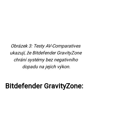
Obrázek 3: Testy AV-Comparatives 
ukazují, že Bitdefender GravityZone 
chrání systémy bez negativního 
dopadu na jejich výkon.
Bitdefender GravityZone: 
jasná volba pro ochranu 
vaší firmy
V komplexním testování AV-