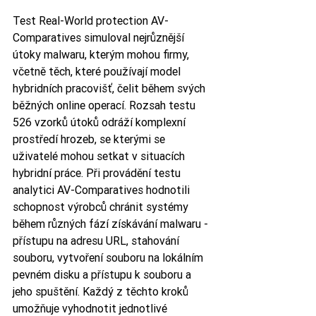
Test Real-World protection AV-
Comparatives simuloval nejrůznější 
útoky malwaru, kterým mohou firmy, 
včetně těch, které používají model 
hybridních pracovišť, čelit během svých 
běžných online operací. Rozsah testu 
526 vzorků útoků odráží komplexní 
prostředí hrozeb, se kterými se 
uživatelé mohou setkat v situacích 
hybridní práce. Při provádění testu 
analytici AV-Comparatives hodnotili 
schopnost výrobců chránit systémy 
během různých fází získávání malwaru - 
přístupu na adresu URL, stahování 
souboru, vytvoření souboru na lokálním 
pevném disku a přístupu k souboru a 
jeho spuštění. Každý z těchto kroků 
umožňuje vyhodnotit jednotlivé 