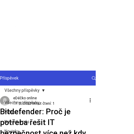
Podpora
Příspěvek
Všechny příspěvky
eDéčko online
Všechny příspěvky
17. 3. 2022
Minut čtení: 1
Bitdefender: Proč je
Video
potřeba řešit IT
Napsali o nás
bezpečnost více než kdy
Novinky