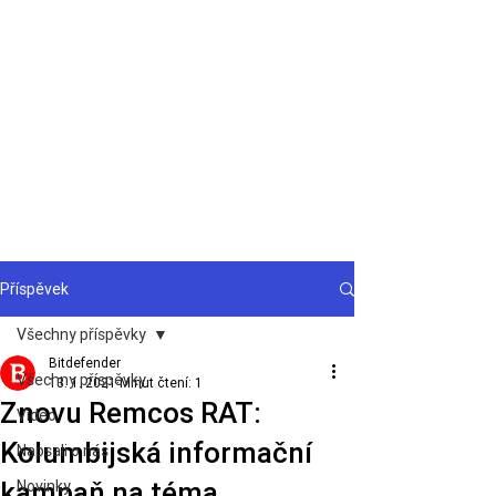
Podpora
Příspěvek
Všechny příspěvky
Bitdefender
Všechny příspěvky
13. 1. 2021
Minut čtení: 1
Znovu Remcos RAT:
Video
Kolumbijská informační
Napsali o nás
kampaň na téma
Novinky