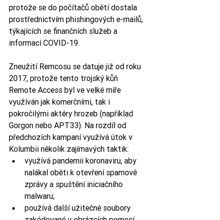
protože se do počítačů obětí dostala 
prostřednictvím phishingových e-mailů, 
týkajících se finančních služeb a 
informací COVID-19.
Zneužití Remcosu se datuje již od roku 
2017, protože tento trojský kůň 
Remote Access byl ve velké míře 
využíván jak komerčními, tak i 
pokročilými aktéry hrozeb (například 
Gorgon nebo APT33). Na rozdíl od 
předchozích kampaní využívá útok v 
Kolumbii několik zajímavých taktik:
využívá pandemii koronaviru, aby 
nalákal oběti k otevření spamové 
zprávy a spuštění iniciačního 
malwaru;
používá další užitečné soubory 
zakódované v obrázcích pomocí 