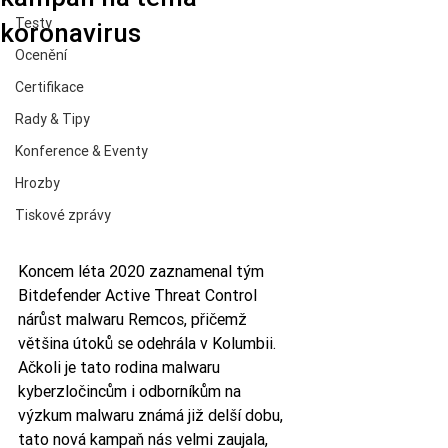
Testy
koronavirus
Ocenění
Certifikace
Rady & Tipy
Konference & Eventy
Hrozby
Tiskové zprávy
Koncem léta 2020 zaznamenal tým 
Bitdefender Active Threat Control 
nárůst malwaru Remcos, přičemž 
většina útoků se odehrála v Kolumbii. 
Ačkoli je tato rodina malwaru 
kyberzločincům i odborníkům na 
výzkum malwaru známá již delší dobu, 
tato nová kampaň nás velmi zaujala, 