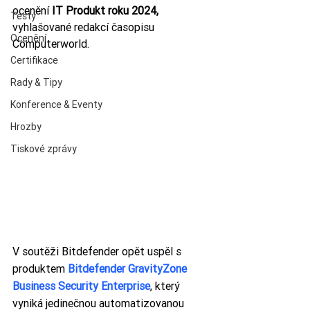
ocenění 
IT Produkt roku 2024, 
Testy
vyhlašované redakcí časopisu 
Ocenění
Computerworld.
Certifikace
Rady & Tipy
Konference & Eventy
Hrozby
Tiskové zprávy
V soutěži Bitdefender opět uspěl s 
produktem 
Bitdefender GravityZone 
Business Security Enterprise
, který 
vyniká jedinečnou automatizovanou 