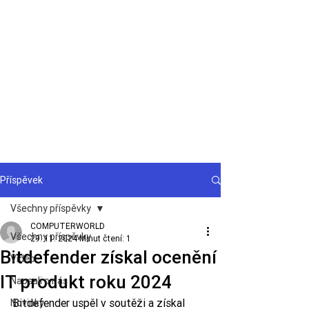
Podpora
Příspěvek
Všechny příspěvky
COMPUTERWORLD
Všechny příspěvky
29. 11. 2024
Minut čtení: 1
Bitdefender získal ocenění
Video
IT produkt roku 2024
Napsali o nás
Bitdefender uspěl v soutěži a získal 
Novinky