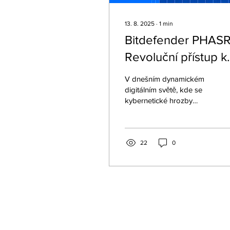
13. 8. 2025
∙
1
min
Bitdefender PHASR
Revoluční přístup k
proaktivnímu
V dnešním dynamickém
zabezpečení
digitálním světě, kde se
kybernetické hrozby
neustále vyvíjejí a útočníci
využívají stále
sofistikovanější metody, je
redukce útočné plochy
22
0
(attack surface reduction)
klíčovou strategií pro
ochranu podnikových sítí.
Bitdefender přichází s
revoluční technologií
GravityZone Proactive
Hardening and Attack
Surface Reduction