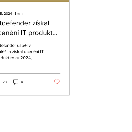
11. 2024
∙
1
min
tdefender získal
cenění IT produkt
oku 2024
defender uspěl v
těži a získal ocenění IT
odukt roku 2024,
lašované redakcí
sopisu Computerworld.
23
0