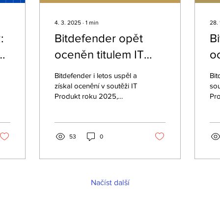
4. 3. 2025
∙
1
min
28. 
:
Bitdefender opět
Bi
oceněn titulem IT
o
produkt roku 2025
r
Bitdefender i letos uspěl a
Bit
získal ocenění v soutěži IT
sou
Produkt roku 2025,
Pr
vyhlašované redakcí
vyh
magazínu
ča
Computertrends.
53
0
Načíst další