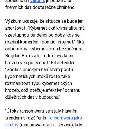
společnosti 
Varonis
 je pouze 5 % 
firemních dat dostatečně chráněno.
Výzkum ukazuje, že situace se bude jen 
zhoršovat. "Kybernetická kriminalita má 
vzestupnou tendenci od doby, kdy se 
rozšířil komerční i domácí internet," říká 
odborník na kybernetickou bezpečnost 
Bogdan Botezatu, ředitel výzkumu 
hrozeb ve společnosti Bitdefender. 
"Spolu s prudkým nárůstem počtu 
kybernetických útoků roste také 
rozmanitost typů kybernetických 
hrozeb, což ztěžuje efektivní ochranu 
důležitých dat v budoucnu."
"Útoky ransomwaru se staly hlavním 
trendem s rozšířením 
ransomwaru jako 
služby
 (ransomware-as-a-service), kdy 