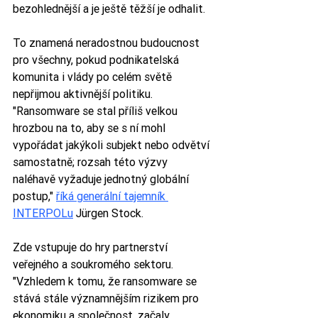
bezohlednější a je ještě těžší je odhalit. 
To znamená neradostnou budoucnost 
pro všechny, pokud podnikatelská 
komunita i vlády po celém světě 
nepřijmou aktivnější politiku. 
"Ransomware se stal příliš velkou 
hrozbou na to, aby se s ní mohl 
vypořádat jakýkoli subjekt nebo odvětví 
samostatně; rozsah této výzvy 
naléhavě vyžaduje jednotný globální 
postup," 
říká generální tajemník 
INTERPOLu
 Jürgen Stock.
Zde vstupuje do hry partnerství 
veřejného a soukromého sektoru. 
"Vzhledem k tomu, že ransomware se 
stává stále významnějším rizikem pro 
ekonomiku a společnost, začaly 