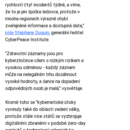
rychlostí čtyř incidentů týdně, a víme, 
že to je jen špička ledovce, protože v 
mnoha regionech výrazně chybí 
zveřejněné informace a dostupná data," 
píše Stephane Duguin
, generální ředitel 
CyberPeace Institute. 
"Zdravotní záznamy jsou pro 
kyberzločince cílem s nízkým rizikem a 
vysokou odměnou - každý záznam 
může na nelegálním trhu dosáhnout 
vysoké hodnoty, a šance na dopadení 
odpovědných osob je malá," vysvětluje. 
Kromě toho se "kybernetické útoky 
vyvinuly také do oblasti vedení války, 
protože stále více států se vyzbrojuje 
digitálními zbraněmi v podobě zero-day 
exploitů a technologií určených ke 