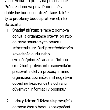
všech velikostí přešly na práci na dálku. 
Práce z domova pravděpodobně v 
dohledné budoucnosti zůstane, takže 
tyto problémy budou přetrvávat, říká 
Botezatu.
Snadný přístup
: "Práce z domova 
donutila organizace otevřít přístup 
do dříve soukromých oblastí 
infrastruktury. Buď prostřednictvím 
zavedení cloudu, nebo 
uvolněnějšími zásadami přístupu, 
umožňují společnosti pracovníkům 
pracovat s daty a procesy i mimo 
organizaci, což může mít negativní 
dopad na bezpečnost a ochranu 
důvěrných informací v podniku."
Lidský faktor
: "Uživatelé pracující z 
domova často berou zabezpečení 