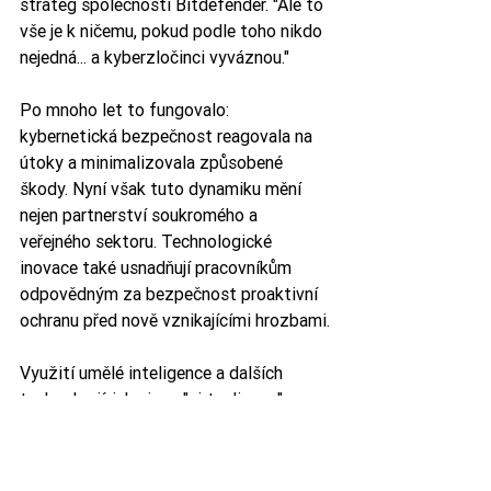
stratég společnosti Bitdefender. "Ale to 
vše je k ničemu, pokud podle toho nikdo 
nejedná... a kyberzločinci vyváznou."
Po mnoho let to fungovalo: 
kybernetická bezpečnost reagovala na 
útoky a minimalizovala způsobené 
škody. Nyní však tuto dynamiku mění 
nejen partnerství soukromého a 
veřejného sektoru. Technologické 
inovace také usnadňují pracovníkům 
odpovědným za bezpečnost proaktivní 
ochranu před nově vznikajícími hrozbami.
Využití umělé inteligence a dalších 
technologií, jako jsou "virtualizace", 
"blockchainové sítě" a "cloud a kvantové 
výpočty", patří mezi některé z těchto 
nástrojů, které se chystají do budoucna. 