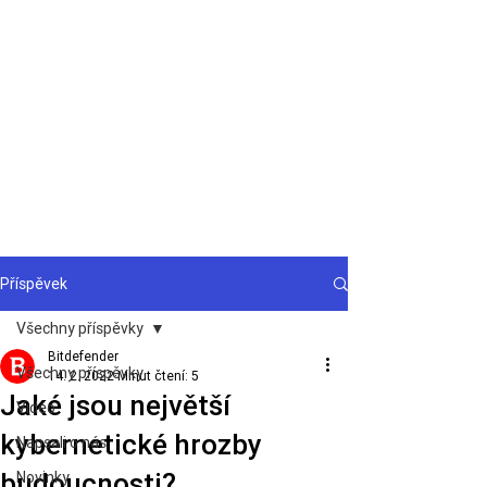
Podpora
Příspěvek
Všechny příspěvky
Bitdefender
Všechny příspěvky
14. 2. 2022
Minut čtení: 5
Jaké jsou největší
Video
kybernetické hrozby
Napsali o nás
budoucnosti?
Novinky