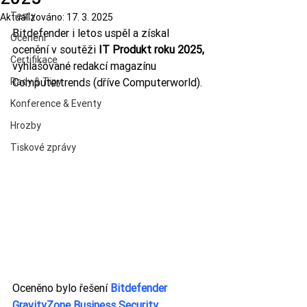
Testy
Aktualizováno:
17. 3. 2025
Bitdefender i letos uspěl a získal 
Ocenění
ocenění v soutěži 
IT Produkt roku 2025, 
Certifikace
vyhlašované redakcí magazínu 
Rady & Tipy
Computertrends (dříve Computerworld).
Konference & Eventy
Hrozby
Tiskové zprávy
Oceněno bylo řešení 
Bitdefender 
GravityZone Business Security 