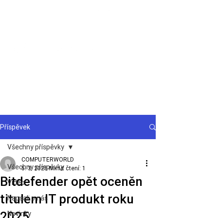
Podpora
Příspěvek
Všechny příspěvky
COMPUTERWORLD
Všechny příspěvky
5. 3. 2025
Minut čtení: 1
Bitdefender opět oceněn
Video
titulem IT produkt roku
Napsali o nás
2025
Novinky