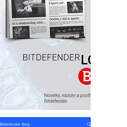
BITDEFENDER
LOG
Novinky, názory a postřehy od odborníků
Bitdefender
Bitdefender Blog