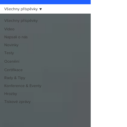
Všechny příspěvky
Všechny příspěvky
Video
Napsali o nás
Novinky
Testy
Ocenění
Certifikace
Rady & Tipy
Konference & Eventy
Hrozby
Tiskové zprávy