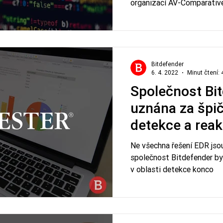
organizací AV-Comparativ
Bitdefender
6. 4. 2022
Minut čtení: 
Společnost Bit
uznána za špič
detekce a rea
bodech
Ne všechna řešení EDR jsou
společnost Bitdefender by
v oblasti detekce konco