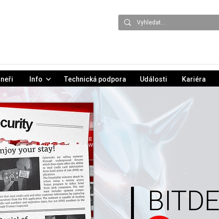
neři
Info
Technická podpora
Události
Kariéra
BITD