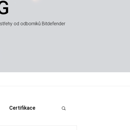
G
střehy od odborníků Bitdefender
Certifikace