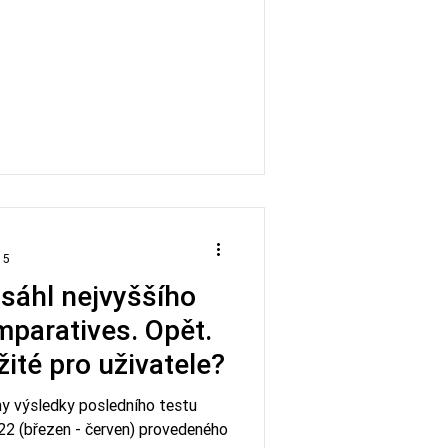
 5
sáhl nejvyššího
paratives. Opět.
žité pro uživatele?
ny výsledky posledního testu
22 (březen - červen) provedeného