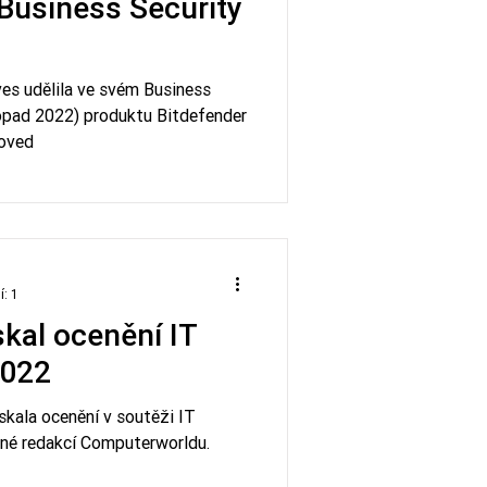
Business Security
es udělila ve svém Business
topad 2022) produktu Bitdefender
roved
í: 1
skal ocenění IT
2022
skala ocenění v soutěži IT
né redakcí Computerworldu.