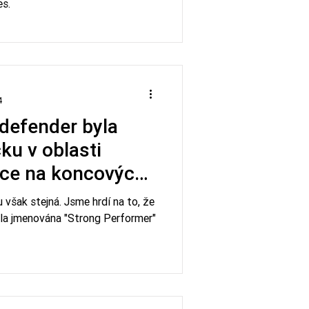
es.
4
defender byla
ku v oblasti
kce na koncových
 však stejná. Jsme hrdí na to, že
la jmenována "Strong Performer"