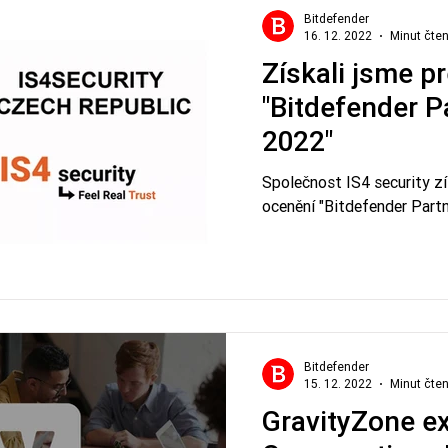
ce & Eventy
Hrozby
Tiskové zprávy
Bitdefender
16. 12. 2022
Minut čten
Získali jsme p
"Bitdefender P
2022"
Společnost IS4 security zí
ocenění "Bitdefender Partn
Bitdefender
15. 12. 2022
Minut čten
GravityZone ex