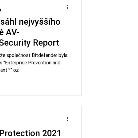
4
sáhl nejvyššího
ě AV-
Security Report
že společnost Bitdefender byla
 "Enterprise Prevention and
ant™" oz
1
Protection 2021