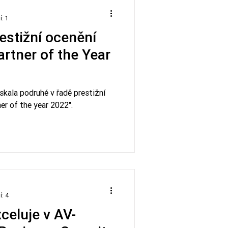
í: 1
restižní ocenění
artner of the Year
skala podruhé v řadě prestižní
er of the year 2022".
í: 4
celuje v AV-